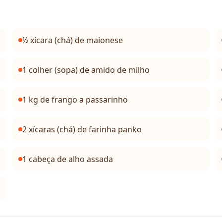
½ xícara (chá) de maionese
1 colher (sopa) de amido de milho
1 kg de frango a passarinho
2 xícaras (chá) de farinha panko
1 cabeça de alho assada