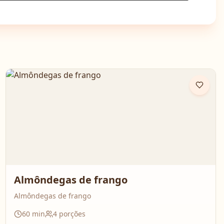
Almôndegas de frango
Almôndegas de frango
60
min
4
porções