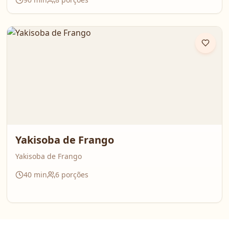
Nesse vídeo, compartilham o passo a passo completo da
galinhada, com dicas importantes para deixar o frango
bem temperado e aquele caldo cheio de sabor que
perfuma a casa inteira. É daquelas receitas que reúnem
todo mundo em volta da mesa!
Yakisoba de Frango
Yakisoba de Frango
40
min
6
porções