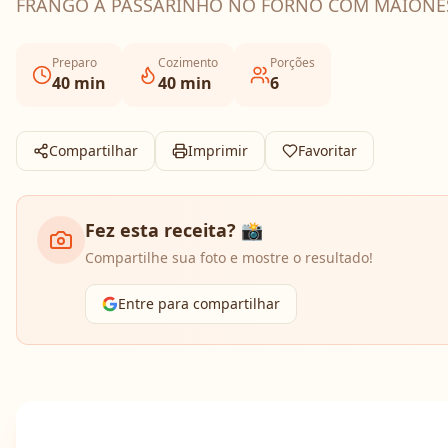
FRANGO A PASSARINHO NO FORNO COM MAIONE
Preparo
Cozimento
Porções
40
min
40
min
6
Compartilhar
Imprimir
Favoritar
Fez esta receita? 📸
Compartilhe sua foto e mostre o resultado!
Entre para compartilhar