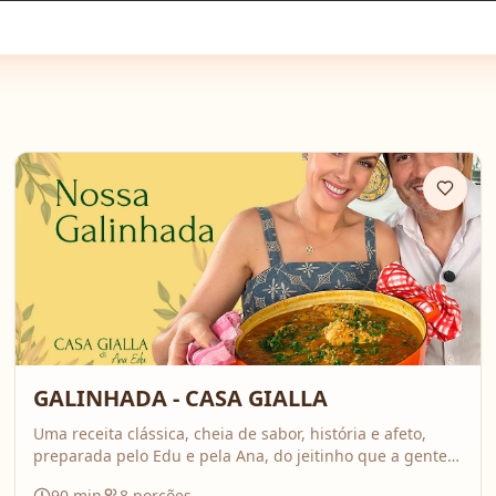
GALINHADA - CASA GIALLA
Uma receita clássica, cheia de sabor, história e afeto,
preparada pelo Edu e pela Ana, do jeitinho que a gente
ama: comida feita com calma, carinho e boas conversas.
90
min
8
porções