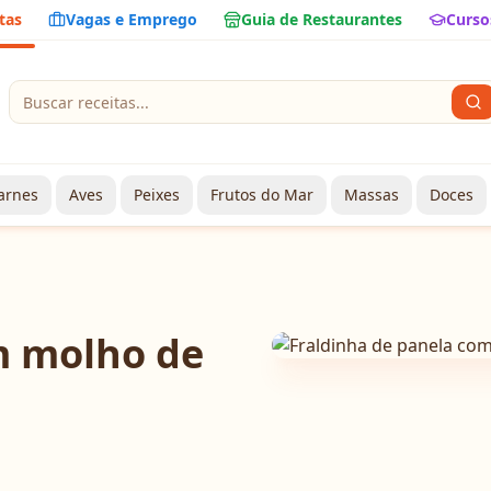
tas
Vagas e Emprego
Guia de Restaurantes
Curso
arnes
Aves
Peixes
Frutos do Mar
Massas
Doces
m molho de