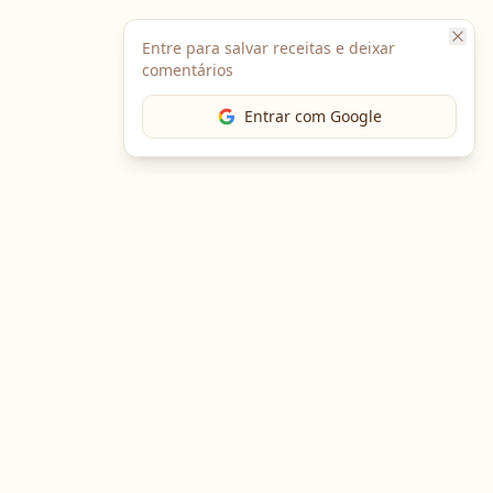
Entre para salvar receitas e deixar
comentários
Entrar com Google
Baixe o App
Em breve no
Google Play
Em breve na
App Store