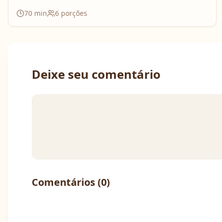
70
min
6
porções
Deixe seu comentário
Comentários (
0
)