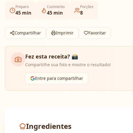
Preparo
Cozimento
Porções
45
min
45
min
8
Compartilhar
Imprimir
Favoritar
Fez esta receita? 📸
Compartilhe sua foto e mostre o resultado!
Entre para compartilhar
Ingredientes