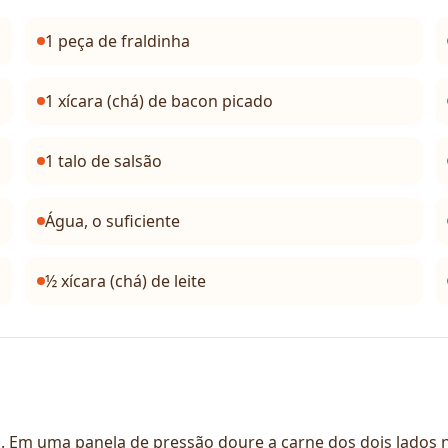
1 peça de fraldinha
1 xícara (chá) de bacon picado
1 talo de salsão
Água, o suficiente
½ xícara (chá) de leite
o. Em uma panela de pressão doure a carne dos dois lados no