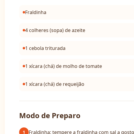
Fraldinha
4 colheres (sopa) de azeite
1 cebola triturada
1 xícara (chá) de molho de tomate
1 xícara (chá) de requeijão
Modo de Preparo
Fraldinha: tempere a fraldinha com sal a gost
1