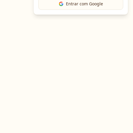
Entrar com Google
The Chef
O portal gastronômico mais completo do Brasil. Receitas,
cursos, emprego e muito mais.
Entre em Contato
Navegação
Portal de Receitas