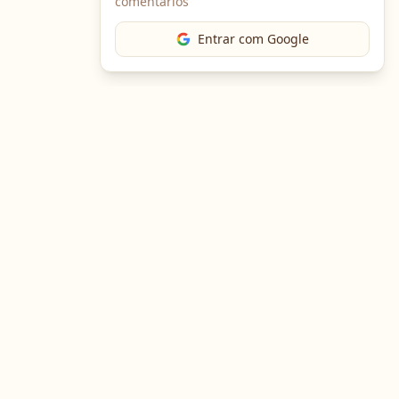
comentários
Entrar com Google
The Chef
O portal gastronômico mais completo do Brasil. Receitas,
cursos, emprego e muito mais.
Entre em Contato
Navegação