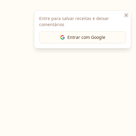
Entre para salvar receitas e deixar
comentários
Entrar com Google
The Chef
O portal gastronômico mais completo do Brasil. Receitas,
cursos, emprego e muito mais.
Entre em Contato