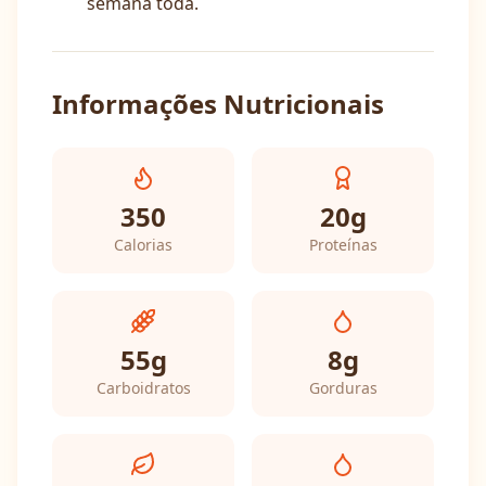
semana toda.
Informações Nutricionais
350
20
g
Calorias
Proteínas
55
g
8
g
Carboidratos
Gorduras