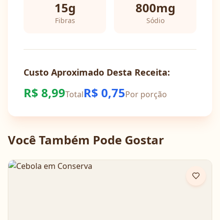
15
g
800
mg
Fibras
Sódio
Custo Aproximado Desta Receita:
R$
8,99
R$
0,75
Total
Por porção
Você Também Pode Gostar