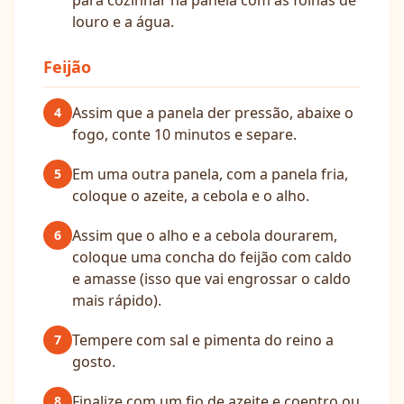
para cozinhar na panela com as folhas de
louro e a água.
Feijão
Assim que a panela der pressão, abaixe o
4
fogo, conte 10 minutos e separe.
Em uma outra panela, com a panela fria,
5
coloque o azeite, a cebola e o alho.
Assim que o alho e a cebola dourarem,
6
coloque uma concha do feijão com caldo
e amasse (isso que vai engrossar o caldo
mais rápido).
Tempere com sal e pimenta do reino a
7
gosto.
Finalize com um fio de azeite e coentro ou
8