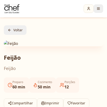
Voltar
Feijão
Feijão
Preparo
Cozimento
Porções
60
min
50
min
12
Compartilhar
Imprimir
Favoritar