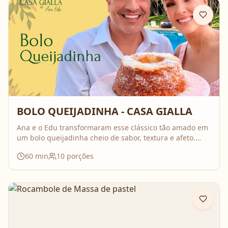
BOLO QUEIJADINHA - CASA GIALLA
Ana e o Edu transformaram esse clássico tão amado em
um bolo queijadinha cheio de sabor, textura e afeto.
Uma receita simples, com ingredientes do dia a dia, mas
60
min
10
porções
que surpreende no resultado e perfuma a casa inteira
enquanto assa. Aperte o play, acompanhe o passo a
passo e prepare essa queijadinha em versão bolo que é
impossível de resistir 💛