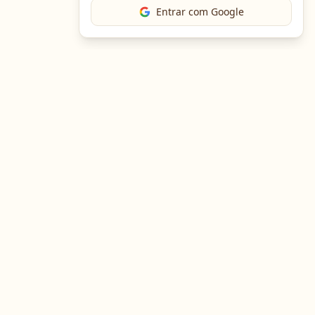
Entrar com Google
The Chef
O portal gastronômico mais completo do Brasil. Receitas,
cursos, emprego e muito mais.
Entre em Contato
Navegação
Portal de Receitas