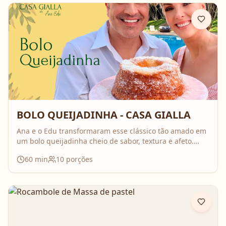
BOLO QUEIJADINHA - CASA GIALLA
Ana e o Edu transformaram esse clássico tão amado em
um bolo queijadinha cheio de sabor, textura e afeto.
Uma receita simples, com ingredientes do dia a dia, mas
60
min
10
porções
que surpreende no resultado e perfuma a casa inteira
enquanto assa. Aperte o play, acompanhe o passo a
passo e prepare essa queijadinha em versão bolo que é
impossível de resistir 💛