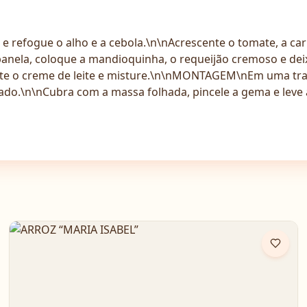
refogue o alho e a cebola.\n\nAcrescente o tomate, a carne
la, coloque a mandioquinha, o requeijão cremoso e deixe
te o creme de leite e misture.\n\nMONTAGEM\nEm uma trav
ado.\n\nCubra com a massa folhada, pincele a gema e leve 