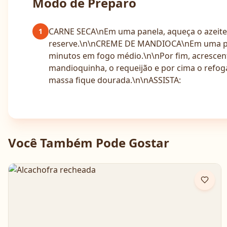
Modo de Preparo
CARNE SECA\nEm uma panela, aqueça o azeite e 
1
reserve.\n\nCREME DE MANDIOCA\nEm uma pane
minutos em fogo médio.\n\nPor fim, acrescen
mandioquinha, o requeijão e por cima o refog
massa fique dourada.\n\nASSISTA:
Você Também Pode Gostar