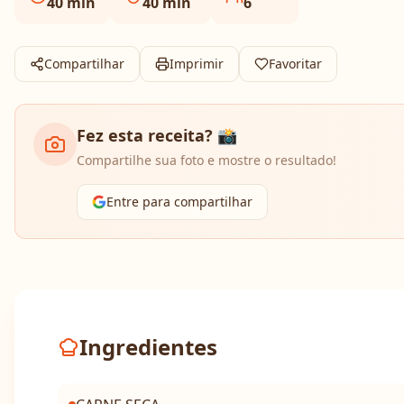
40
min
40
min
6
Compartilhar
Imprimir
Favoritar
Fez esta receita? 📸
Compartilhe sua foto e mostre o resultado!
Entre para compartilhar
Ingredientes