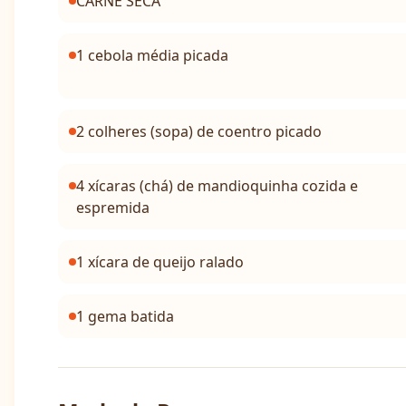
CARNE SECA
1 cebola média picada
2 colheres (sopa) de coentro picado
4 xícaras (chá) de mandioquinha cozida e
espremida
1 xícara de queijo ralado
1 gema batida