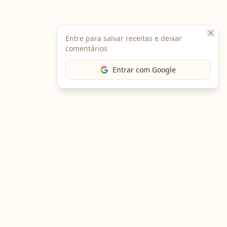
Entre para salvar receitas e deixar
comentários
Entrar com Google
Baixe o App
Em breve no
Google Play
Em breve na