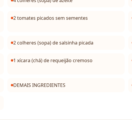
4 colheres (sopa) de azeite
2 tomates picados sem sementes
2 colheres (sopa) de salsinha picada
1 xícara (chá) de requeijão cremoso
DEMAIS INGREDIENTES