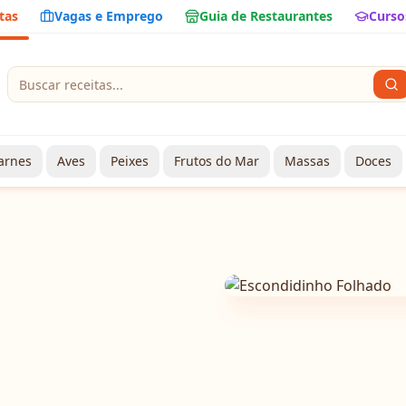
tas
Vagas e Emprego
Guia de Restaurantes
Curso
arnes
Aves
Peixes
Frutos do Mar
Massas
Doces