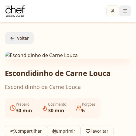
Voltar
Escondidinho de Carne Louca
Escondidinho de Carne Louca
Preparo
Cozimento
Porções
30
min
30
min
6
Compartilhar
Imprimir
Favoritar