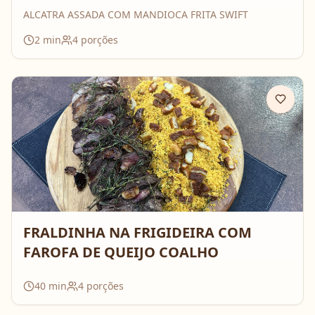
ALCATRA ASSADA COM MANDIOCA FRITA SWIFT
2
min
4
porções
FRALDINHA NA FRIGIDEIRA COM
FAROFA DE QUEIJO COALHO
40
min
4
porções