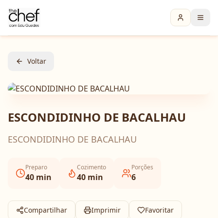
Voltar
ESCONDIDINHO DE BACALHAU
ESCONDIDINHO DE BACALHAU
Preparo
Cozimento
Porções
40
min
40
min
6
Compartilhar
Imprimir
Favoritar