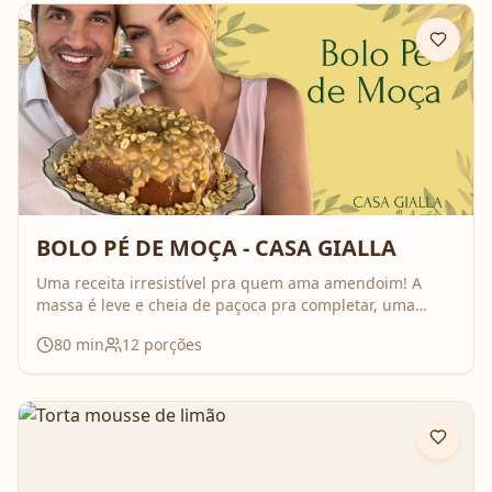
BOLO PÉ DE MOÇA - CASA GIALLA
Uma receita irresistível pra quem ama amendoim! A
massa é leve e cheia de paçoca pra completar, uma
calda cremosa que transforma tudo em uma verdadeira
80
min
12
porções
tentação! E segundo o Edu... é o tipo de bolo perfeito
pra comer antes de ir pra academia!