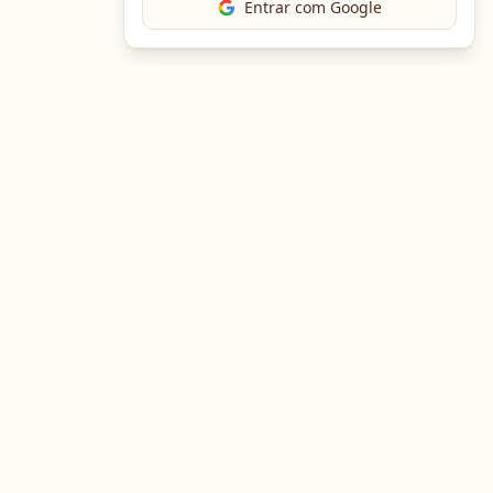
Entrar com Google
The Chef
O portal gastronômico mais completo do Brasil. Receitas,
cursos, emprego e muito mais.
Entre em Contato
Navegação
Portal de Receitas