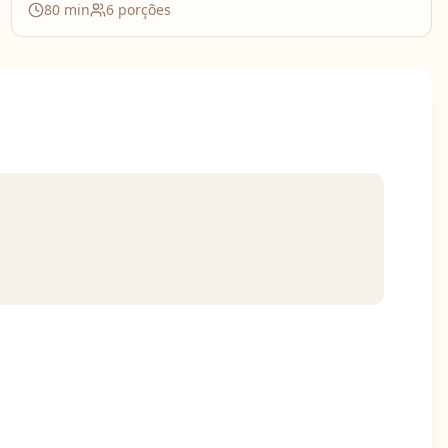
80
min
6
porções