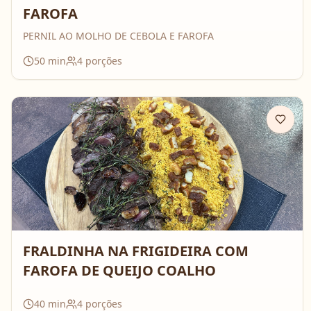
FAROFA
PERNIL AO MOLHO DE CEBOLA E FAROFA
50
min
4
porções
FRALDINHA NA FRIGIDEIRA COM
FAROFA DE QUEIJO COALHO
40
min
4
porções