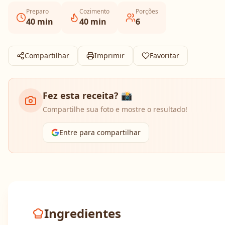
Preparo
Cozimento
Porções
40
min
40
min
6
Compartilhar
Imprimir
Favoritar
Fez esta receita? 📸
Compartilhe sua foto e mostre o resultado!
Entre para compartilhar
Ingredientes