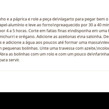
nho e a páprica e role a peça de\nlagarto para pegar bem
el-alumínio e leve ao forno\npreaquecido por 30 a 40 minut
por 4 a 5 horas. Corte em fatias finas e\ndisponha em uma 
ichurri e orégano. Adicione as azeitonas e\na salsinha. De
 e adicione a água aos poucos até formar uma massa\nlev
 pequenas bolinhas. Unte uma travessa com azeite,\ncoloq
bra as bolinhas com um rolo e com um pouco de\nfarinha a
ara servir.