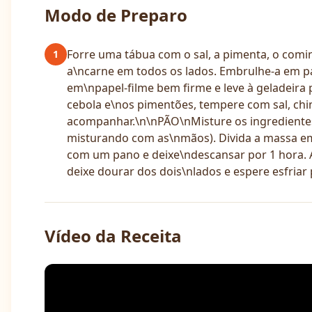
Modo de Preparo
Forre uma tábua com o sal, a pimenta, o comi
1
a\ncarne em todos os lados. Embrulhe-a em pap
em\npapel-filme bem firme e leve à geladeira 
cebola e\nos pimentões, tempere com sal, chim
acompanhar.\n\nPÃO\nMisture os ingredientes
misturando com as\nmãos). Divida a massa em
com um pano e deixe\ndescansar por 1 hora. A
deixe dourar dos dois\nlados e espere esfriar p
Vídeo da Receita