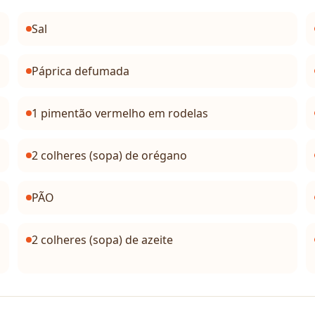
Sal
Páprica defumada
1 pimentão vermelho em rodelas
2 colheres (sopa) de orégano
PÃO
2 colheres (sopa) de azeite