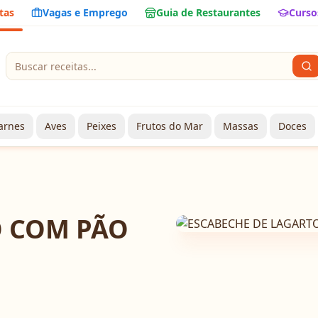
tas
Vagas e Emprego
Guia de Restaurantes
Curso
arnes
Aves
Peixes
Frutos do Mar
Massas
Doces
O COM PÃO