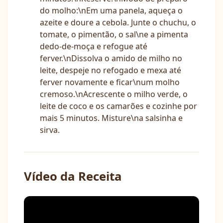
do molho:\nEm uma panela, aqueça o
azeite e doure a cebola. Junte o chuchu, o
tomate, o pimentão, o sal\ne a pimenta
dedo-de-moça e refogue até
ferver.\nDissolva o amido de milho no
leite, despeje no refogado e mexa até
ferver novamente e ficar\num molho
cremoso.\nAcrescente o milho verde, o
leite de coco e os camarões e cozinhe por
mais 5 minutos. Misture\na salsinha e
sirva.
Vídeo da Receita