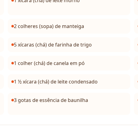
1 xícara (chá) de leite morno
2 colheres (sopa) de manteiga
5 xícaras (chá) de farinha de trigo
1 colher (chá) de canela em pó
1 ½ xícara (chá) de leite condensado
3 gotas de essência de baunilha