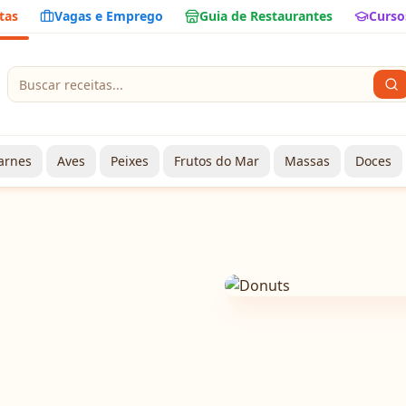
tas
Vagas e Emprego
Guia de Restaurantes
Curso
arnes
Aves
Peixes
Frutos do Mar
Massas
Doces