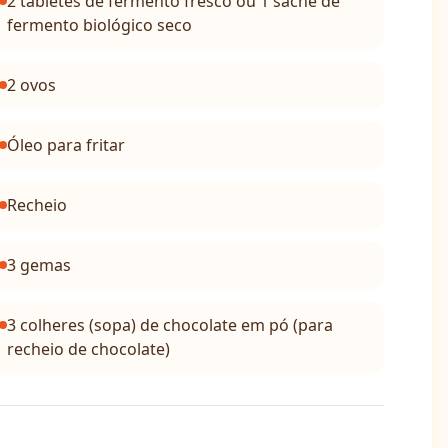
2 tabletes de fermento fresco ou 1 sachê de
fermento biológico seco
2 ovos
Óleo para fritar
Recheio
3 gemas
3 colheres (sopa) de chocolate em pó (para
recheio de chocolate)