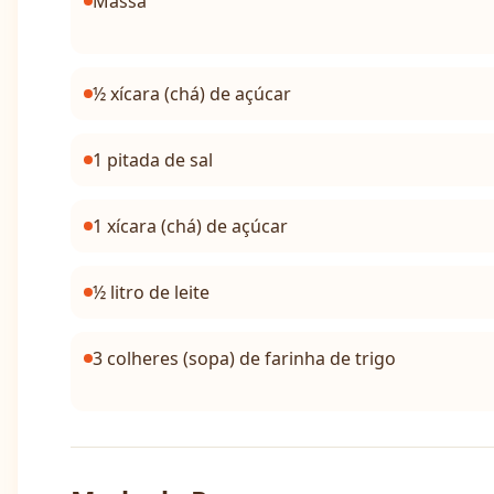
Massa
½ xícara (chá) de açúcar
1 pitada de sal
1 xícara (chá) de açúcar
½ litro de leite
3 colheres (sopa) de farinha de trigo