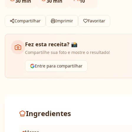
30
min
30
min
10
Compartilhar
Imprimir
Favoritar
Fez esta receita? 📸
Compartilhe sua foto e mostre o resultado!
Entre para compartilhar
Ingredientes