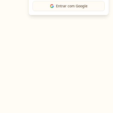
Entrar com Google
The Chef
O portal gastronômico mais completo do Brasil. Receitas,
cursos, emprego e muito mais.
Entre em Contato
Navegação