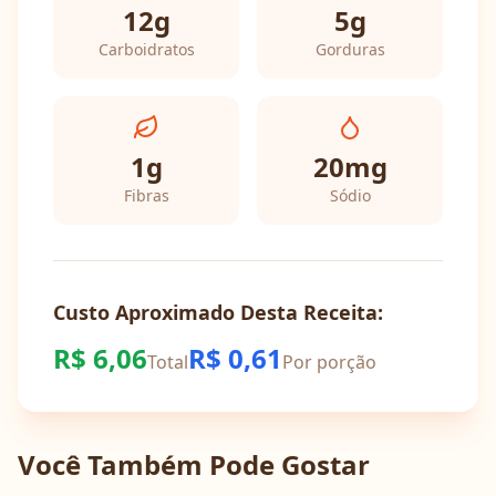
12
g
5
g
Carboidratos
Gorduras
1
g
20
mg
Fibras
Sódio
Custo Aproximado Desta Receita:
R$
6,06
R$
0,61
Total
Por porção
Você Também Pode Gostar