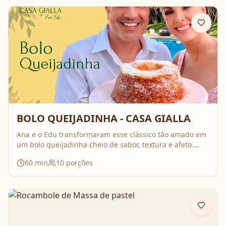
BOLO QUEIJADINHA - CASA GIALLA
Ana e o Edu transformaram esse clássico tão amado em
um bolo queijadinha cheio de sabor, textura e afeto.
Uma receita simples, com ingredientes do dia a dia, mas
60
min
10
porções
que surpreende no resultado e perfuma a casa inteira
enquanto assa. Aperte o play, acompanhe o passo a
passo e prepare essa queijadinha em versão bolo que é
impossível de resistir 💛