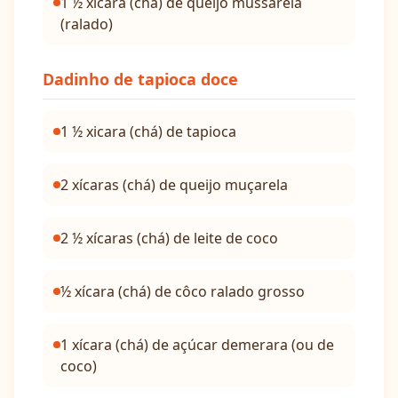
1 ½ xícara (chá) de queijo mussarela
(ralado)
Dadinho de tapioca doce
1 ½ xicara (chá) de tapioca
2 xícaras (chá) de queijo muçarela
2 ½ xícaras (chá) de leite de coco
½ xícara (chá) de côco ralado grosso
1 xícara (chá) de açúcar demerara (ou de
coco)