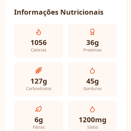
Informações Nutricionais
1056
36
g
Calorias
Proteínas
127
g
45
g
Carboidratos
Gorduras
6
g
1200
mg
Fibras
Sódio