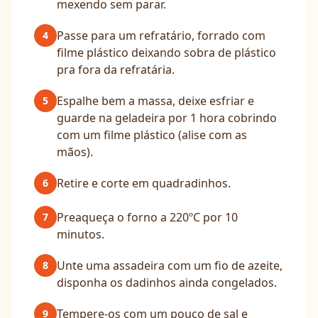
mexendo sem parar.
Passe para um refratário, forrado com
4
filme plástico deixando sobra de plástico
pra fora da refratária.
Espalhe bem a massa, deixe esfriar e
5
guarde na geladeira por 1 hora cobrindo
com um filme plástico (alise com as
mãos).
Retire e corte em quadradinhos.
6
Preaqueça o forno a 220ºC por 10
7
minutos.
Unte uma assadeira com um fio de azeite,
8
disponha os dadinhos ainda congelados.
Tempere-os com um pouco de sal e
9