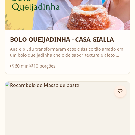
BOLO QUEIJADINHA - CASA GIALLA
Ana e o Edu transformaram esse clássico tão amado em
um bolo queijadinha cheio de sabor, textura e afeto.
Uma receita simples, com ingredientes do dia a dia, mas
60
min
10
porções
que surpreende no resultado e perfuma a casa inteira
enquanto assa. Aperte o play, acompanhe o passo a
passo e prepare essa queijadinha em versão bolo que é
impossível de resistir 💛