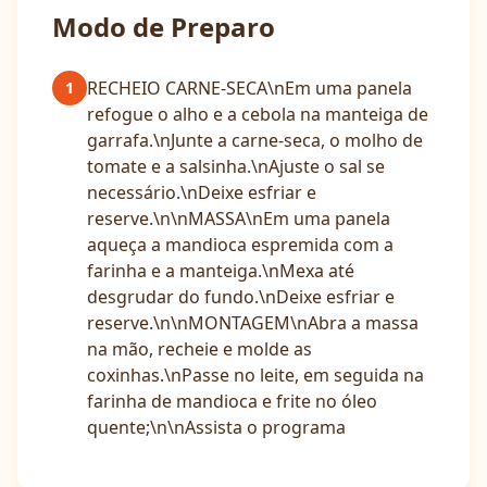
Modo de Preparo
RECHEIO CARNE-SECA\nEm uma panela
1
refogue o alho e a cebola na manteiga de
garrafa.\nJunte a carne-seca, o molho de
tomate e a salsinha.\nAjuste o sal se
necessário.\nDeixe esfriar e
reserve.\n\nMASSA\nEm uma panela
aqueça a mandioca espremida com a
farinha e a manteiga.\nMexa até
desgrudar do fundo.\nDeixe esfriar e
reserve.\n\nMONTAGEM\nAbra a massa
na mão, recheie e molde as
coxinhas.\nPasse no leite, em seguida na
farinha de mandioca e frite no óleo
quente;\n\nAssista o programa