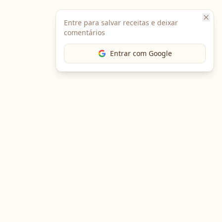
Entre para salvar receitas e deixar
comentários
Entrar com Google
The Chef
O portal gastronômico mais completo do Brasil. Receitas,
cursos, emprego e muito mais.
Entre em Contato