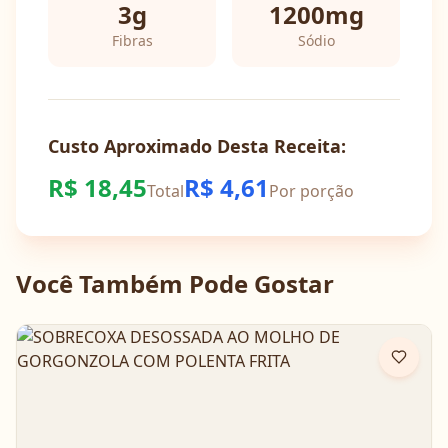
3
g
1200
mg
Fibras
Sódio
Custo Aproximado Desta Receita:
R$
18,45
R$
4,61
Total
Por porção
Você Também Pode Gostar