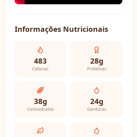
Informações Nutricionais
483
28
g
Calorias
Proteínas
38
g
24
g
Carboidratos
Gorduras