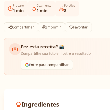
Preparo
Cozimento
Porções
1
min
1
min
8
Compartilhar
Imprimir
Favoritar
Fez esta receita? 📸
Compartilhe sua foto e mostre o resultado!
Entre para compartilhar
Ingredientes