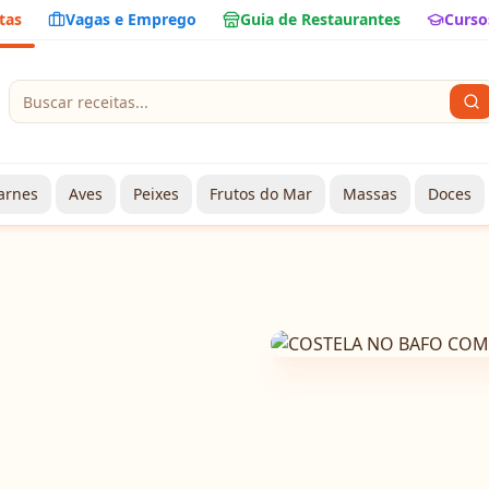
tas
Vagas e Emprego
Guia de Restaurantes
Curso
arnes
Aves
Peixes
Frutos do Mar
Massas
Doces