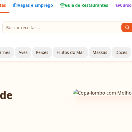
tas
Vagas e Emprego
Guia de Restaurantes
Curso
arnes
Aves
Peixes
Frutos do Mar
Massas
Doces
 de