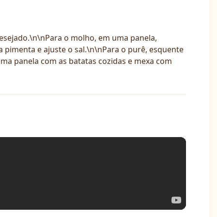
 desejado.\n\nPara o molho, em uma panela,
pimenta e ajuste o sal.\n\nPara o purê, esquente
ra uma panela com as batatas cozidas e mexa com