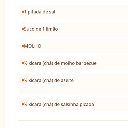
1 pitada de sal
Suco de 1 limão
MOLHO
½ xícara (chá) de molho barbecue
½ xícara (chá) de azeite
½ xícara (chá) de salsinha picada