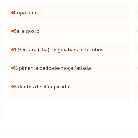
Copa-lombo
Sal a gosto
1 ½ xícara (chá) de goiabada em cubos
½ pimenta dedo-de-moça fatiada
8 dentes de alho picados