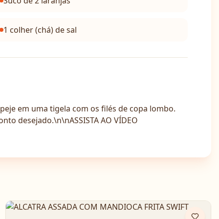
Suco de 2 laranjas
1 colher (chá) de sal
speje em uma tigela com os filés de copa lombo.
 ponto desejado.\n\nASSISTA AO VÍDEO