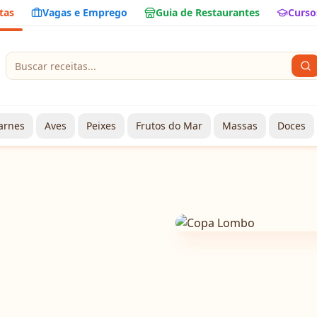
tas
Vagas e Emprego
Guia de Restaurantes
Curso
arnes
Aves
Peixes
Frutos do Mar
Massas
Doces