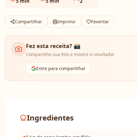
5
min
5
min
2
Compartilhar
Imprimir
Favoritar
Fez esta receita? 📸
Compartilhe sua foto e mostre o resultado!
Entre para compartilhar
Ingredientes