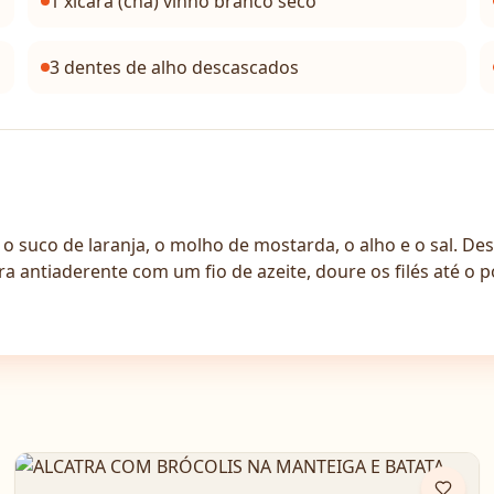
1 xícara (chá) vinho branco seco
3 dentes de alho descascados
 o suco de laranja, o molho de mostarda, o alho e o sal. De
ra antiaderente com um fio de azeite, doure os filés até o