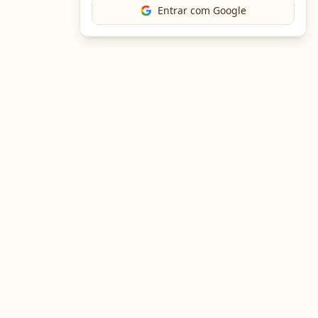
Entrar com Google
The Chef
O portal gastronômico mais completo do Brasil. Receitas,
cursos, emprego e muito mais.
Entre em Contato
Navegação
Portal de Receitas