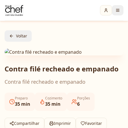
Voltar
Contra filé recheado e empanado
Contra filé recheado e empanado
Preparo
Cozimento
Porções
35
min
35
min
6
Compartilhar
Imprimir
Favoritar