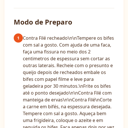
Modo de Preparo
Contra Filé recheado\n\nTempere os bifes
1
com sal a gosto. Com ajuda de uma faca,
faça uma fissura no meio dos 2
centimetros de espessura sem cortar as
outras laterais. Recheie com o presunto e
queijo depois de recheados embale os
bifes com papel filme e leve para
geladeira por 30 minutos.\nFrite os bifes
até o ponto desejado\n\nContra Filé com
manteiga de ervas\n\nContra Filé\nCorte
a carne em bifés, na espessura desejada.
Tempere com sal a gosto. Aqueça bem
uma frigideira, coloque o azeite e em
seguida os bifes. Faça apenas dois por vez