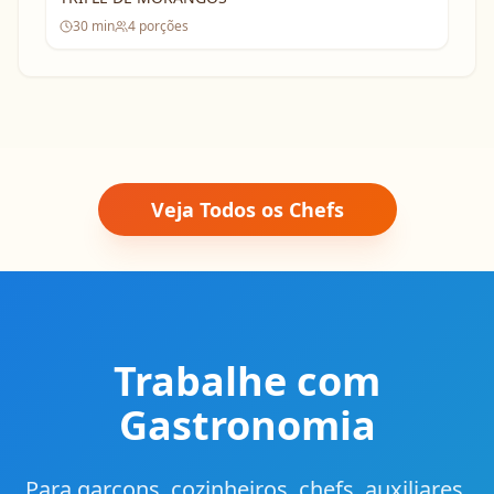
30
min
4
porções
Veja Todos os Chefs
Trabalhe com
Gastronomia
Para garçons, cozinheiros, chefs, auxiliares,