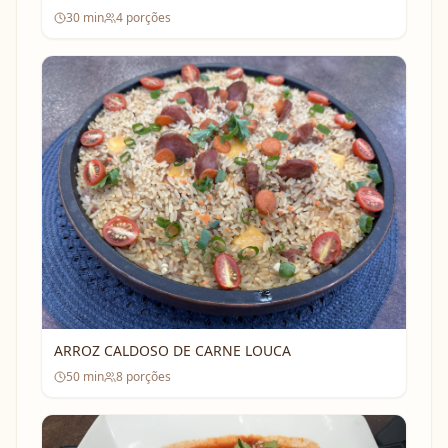
30
min
4
porções
ARROZ CALDOSO DE CARNE LOUCA
50
min
8
porções