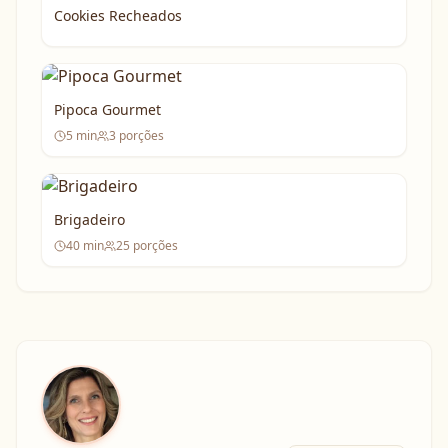
Cookies Recheados
Pipoca Gourmet
5
min
3
porções
Brigadeiro
40
min
25
porções