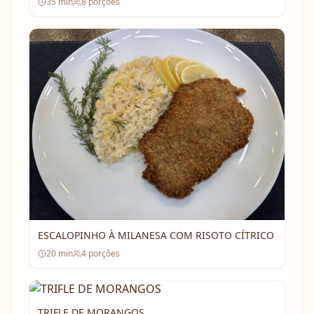
35
min
8
porções
ESCALOPINHO À MILANESA COM RISOTO CÍTRICO
20
min
4
porções
TRIFLE DE MORANGOS