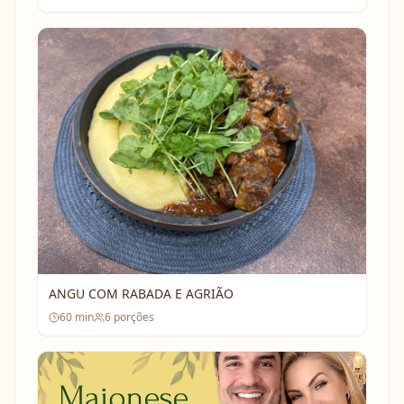
ANGU COM RABADA E AGRIÃO
60
min
6
porções