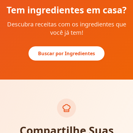
Tem ingredientes em casa?
Descubra receitas com os ingredientes que
você já tem!
Buscar por Ingredientes
Compartilhe Suas