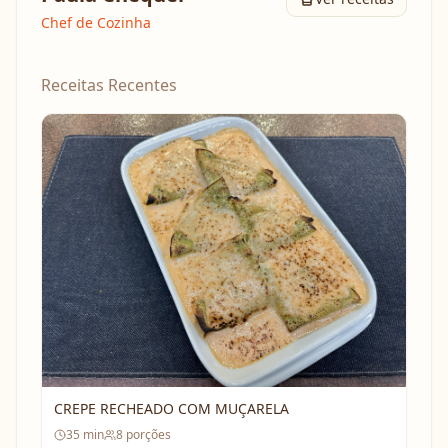
Chef de Cozinha
Receitas Recentes
CREPE RECHEADO COM MUÇARELA
35
min
8
porções