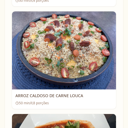
30
min
4
porções
ARROZ CALDOSO DE CARNE LOUCA
50
min
8
porções