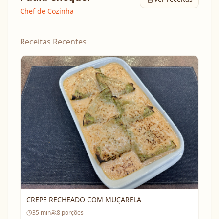
Chef de Cozinha
Receitas Recentes
CREPE RECHEADO COM MUÇARELA
35
min
8
porções