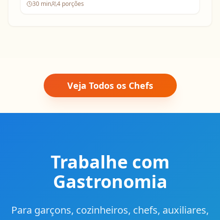
30
min
4
porções
Veja Todos os Chefs
Trabalhe com
Gastronomia
Para garçons, cozinheiros, chefs, auxiliares,