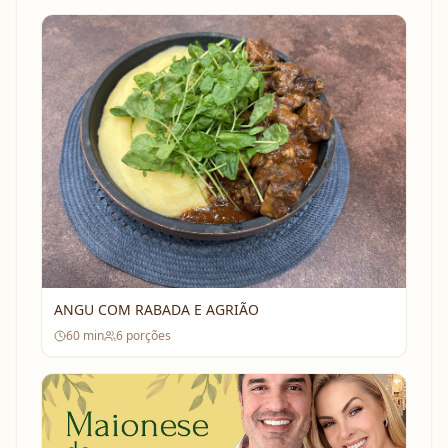
ANGU COM RABADA E AGRIÃO
60
min
6
porções