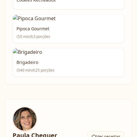
Pipoca Gourmet
5
min
3
porções
Brigadeiro
40
min
25
porções
Paula Chequer
Ver receitas