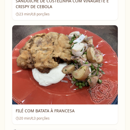
SANDUÍCHE DE COSTELINHA COM VINAGRETE E
CRISPY DE CEBOLA
23
min
8
porções
FILÉ COM BATATA À FRANCESA
20
min
3
porções