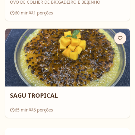
OVO DE COLHER DE BRIGADEIRO E BEIJINHO
60
min
1
porções
SAGU TROPICAL
65
min
6
porções