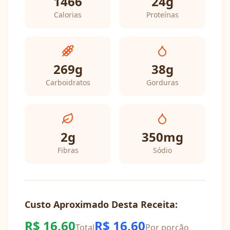
1466
24
g
Calorias
Proteínas
269
g
38
g
Carboidratos
Gorduras
2
g
350
mg
Fibras
Sódio
Custo Aproximado Desta Receita:
R$
16,60
R$
16,60
Total
Por porção