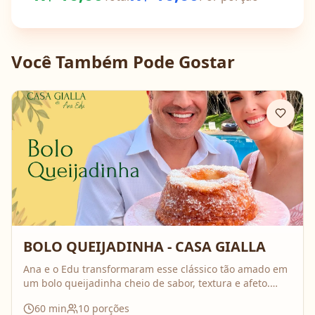
Você Também Pode Gostar
BOLO QUEIJADINHA - CASA GIALLA
Ana e o Edu transformaram esse clássico tão amado em
um bolo queijadinha cheio de sabor, textura e afeto.
Uma receita simples, com ingredientes do dia a dia, mas
60
min
10
porções
que surpreende no resultado e perfuma a casa inteira