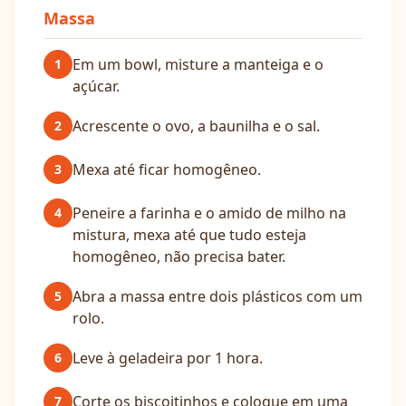
Massa
Em um bowl, misture a manteiga e o
1
açúcar.
Acrescente o ovo, a baunilha e o sal.
2
Mexa até ficar homogêneo.
3
Peneire a farinha e o amido de milho na
4
mistura, mexa até que tudo esteja
homogêneo, não precisa bater.
Abra a massa entre dois plásticos com um
5
rolo.
Leve à geladeira por 1 hora.
6
Corte os biscoitinhos e coloque em uma
7