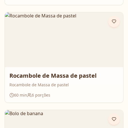
enquanto assa. Aperte o play, acompanhe o passo a
passo e prepare essa queijadinha em versão bolo que é
impossível de resistir 💛
Rocambole de Massa de pastel
Rocambole de Massa de pastel
60
min
6
porções