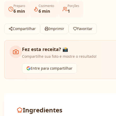
Preparo
Cozimento
Porções
6
min
6
min
1
Compartilhar
Imprimir
Favoritar
Fez esta receita? 📸
Compartilhe sua foto e mostre o resultado!
Entre para compartilhar
Ingredientes