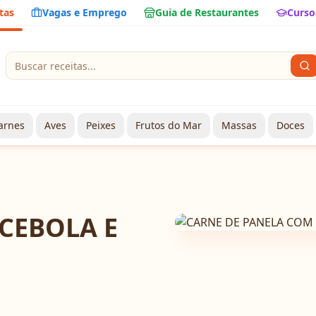
tas
Vagas e Emprego
Guia de Restaurantes
Curso
arnes
Aves
Peixes
Frutos do Mar
Massas
Doces
CEBOLA E