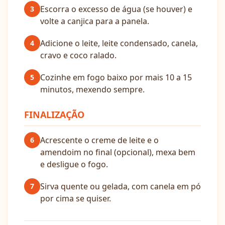
Escorra o excesso de água (se houver) e
3
volte a canjica para a panela.
Adicione o leite, leite condensado, canela,
4
cravo e coco ralado.
Cozinhe em fogo baixo por mais 10 a 15
5
minutos, mexendo sempre.
FINALIZAÇÃO
Acrescente o creme de leite e o
6
amendoim no final (opcional), mexa bem
e desligue o fogo.
Sirva quente ou gelada, com canela em pó
7
por cima se quiser.