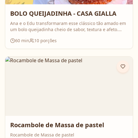
BOLO QUEIJADINHA - CASA GIALLA
Ana e o Edu transformaram esse clássico tão amado em
um bolo queijadinha cheio de sabor, textura e afeto.
Uma receita simples, com ingredientes do dia a dia, mas
60
min
10
porções
que surpreende no resultado e perfuma a casa inteira
enquanto assa. Aperte o play, acompanhe o passo a
passo e prepare essa queijadinha em versão bolo que é
impossível de resistir 💛
Rocambole de Massa de pastel
Rocambole de Massa de pastel