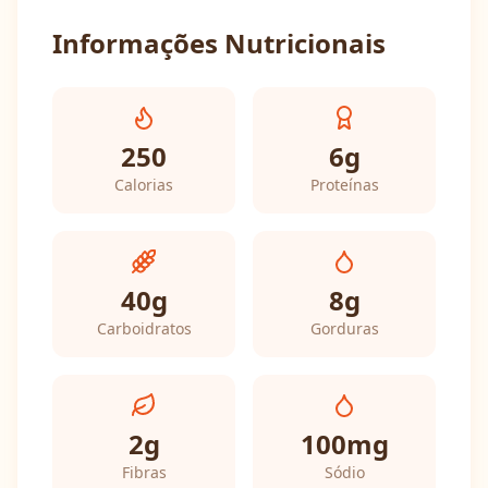
Informações Nutricionais
250
6
g
Calorias
Proteínas
40
g
8
g
Carboidratos
Gorduras
2
g
100
mg
Fibras
Sódio