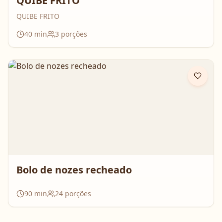
QUIBE FRITO
QUIBE FRITO
40
min
3
porções
Bolo de nozes recheado
90
min
24
porções