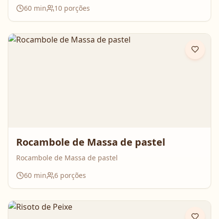
Uma receita simples, com ingredientes do dia a dia, mas
60
min
10
porções
que surpreende no resultado e perfuma a casa inteira
enquanto assa. Aperte o play, acompanhe o passo a
passo e prepare essa queijadinha em versão bolo que é
impossível de resistir 💛
Rocambole de Massa de pastel
Rocambole de Massa de pastel
60
min
6
porções