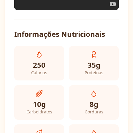
Informações Nutricionais
250
35
g
Calorias
Proteínas
10
g
8
g
Carboidratos
Gorduras