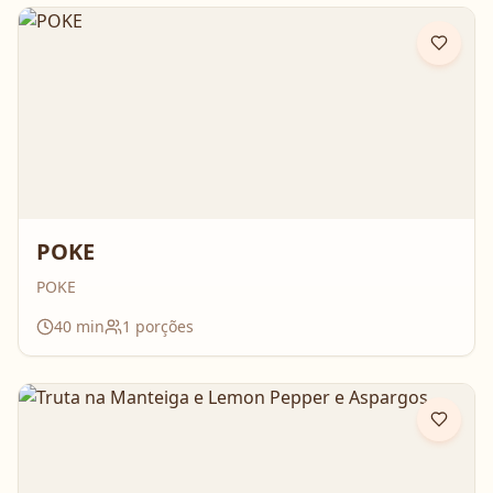
POKE
POKE
40
min
1
porções