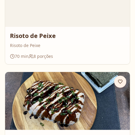
Risoto de Peixe
Risoto de Peixe
70
min
8
porções