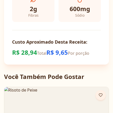
2
g
600
mg
Fibras
Sódio
Custo Aproximado Desta Receita:
R$
28,94
R$
9,65
Total
Por porção
Você Também Pode Gostar