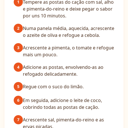
Tempere as postas do cação com sal, alho
1
e pimenta-do-reino e deixe pegar o sabor
por uns 10 minutos.
Numa panela média, aquecida, acrescente
2
o azeite de oliva e refogue a cebola.
Acrescente a pimenta, o tomate e refogue
3
mais um pouco.
Adicione as postas, envolvendo-as ao
4
refogado delicadamente.
Regue com o suco do limão.
5
Em seguida, adicione o leite de coco,
6
cobrindo todas as postas de cação.
Acrescente sal, pimenta-do-reino e as
7
ervas picadas.