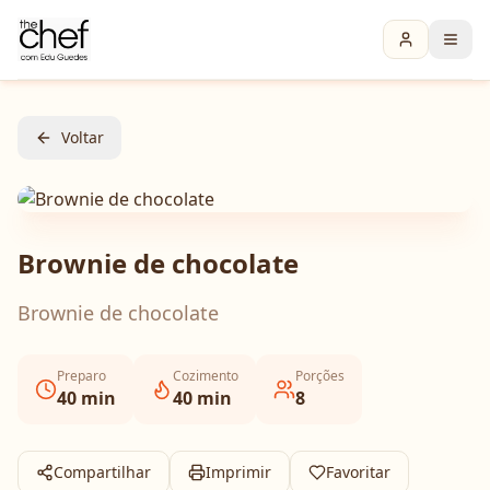
Voltar
Brownie de chocolate
Brownie de chocolate
Preparo
Cozimento
Porções
40
min
40
min
8
Compartilhar
Imprimir
Favoritar