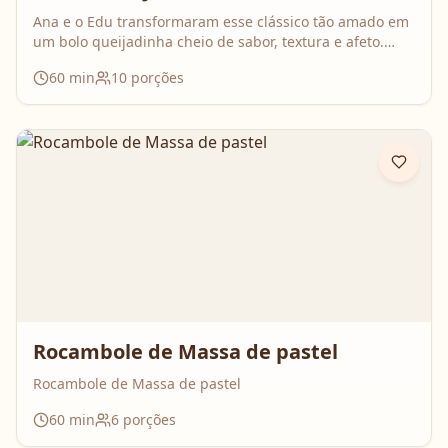
Ana e o Edu transformaram esse clássico tão amado em
um bolo queijadinha cheio de sabor, textura e afeto.
Uma receita simples, com ingredientes do dia a dia, mas
60
min
10
porções
que surpreende no resultado e perfuma a casa inteira
enquanto assa. Aperte o play, acompanhe o passo a
passo e prepare essa queijadinha em versão bolo que é
impossível de resistir 💛
Rocambole de Massa de pastel
Rocambole de Massa de pastel
60
min
6
porções