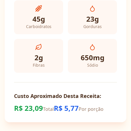
45
g
23
g
Carboidratos
Gorduras
2
g
650
mg
Fibras
Sódio
Custo Aproximado Desta Receita:
R$
23,09
R$
5,77
Total
Por porção