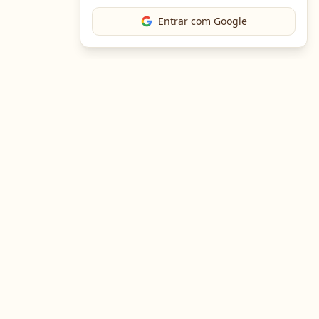
Entrar com Google
The Chef
O portal gastronômico mais completo do Brasil. Receitas,
cursos, emprego e muito mais.
Entre em Contato
Navegação