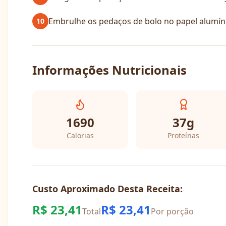
Embrulhe os pedaços de bolo no papel alumínio
10
Informações Nutricionais
1690
37
g
Calorias
Proteínas
Custo Aproximado Desta Receita:
R$
23,41
R$
23,41
Total
Por porção