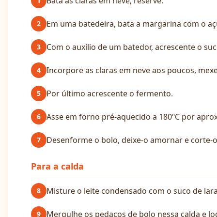
Bata as claras em neve, reserve.
1
Em uma batedeira, bata a margarina com o aç
2
Com o auxílio de um batedor, acrescente o suco
3
Incorpore as claras em neve aos poucos, mex
4
Por último acrescente o fermento.
5
Asse em forno pré-aquecido a 180ºC por apr
6
Desenforme o bolo, deixe-o amornar e corte-
7
Para a calda
Misture o leite condensado com o suco de lara
8
Mergulhe os pedaços de bolo nessa calda e lo
9