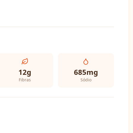
12
g
685
mg
Fibras
Sódio