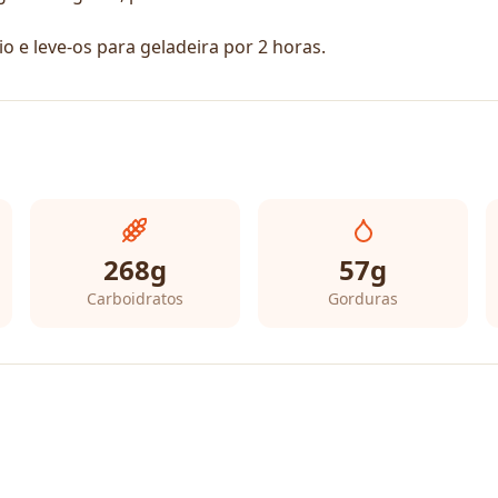
 e leve-os para geladeira por 2 horas.
268
g
57
g
Carboidratos
Gorduras