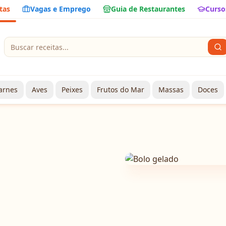
tas
Vagas e Emprego
Guia de Restaurantes
Curso
arnes
Aves
Peixes
Frutos do Mar
Massas
Doces