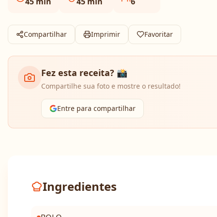
45
min
45
min
6
Compartilhar
Imprimir
Favoritar
Fez esta receita? 📸
Compartilhe sua foto e mostre o resultado!
Entre para compartilhar
Ingredientes