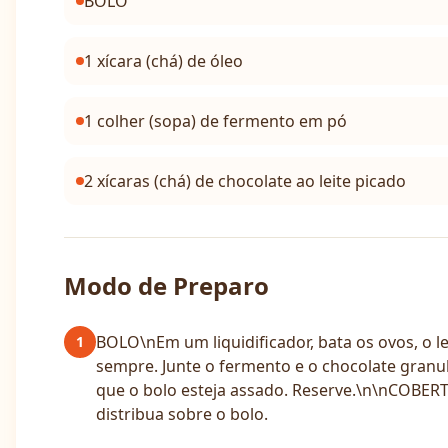
BOLO
1 xícara (chá) de óleo
1 colher (sopa) de fermento em pó
2 xícaras (chá) de chocolate ao leite picado
Modo de Preparo
BOLO\nEm um liquidificador, bata os ovos, o l
1
sempre. Junte o fermento e o chocolate gran
que o bolo esteja assado. Reserve.\n\nCOBER
distribua sobre o bolo.