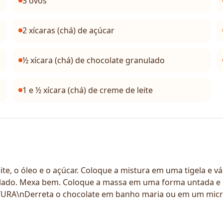
3 ovos
2 xícaras (chá) de açúcar
½ xícara (chá) de chocolate granulado
1 e ½ xícara (chá) de creme de leite
eite, o óleo e o açúcar. Coloque a mistura em uma tigela e
ulado. Mexa bem. Coloque a massa em uma forma untada e l
TURA\nDerreta o chocolate em banho maria ou em um micro