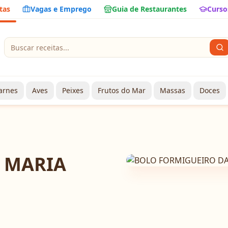
tas
Vagas e Emprego
Guia de Restaurantes
Curso
arnes
Aves
Peixes
Frutos do Mar
Massas
Doces
 MARIA