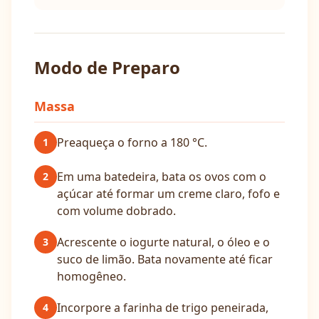
Modo de Preparo
Massa
Preaqueça o forno a 180 °C.
1
Em uma batedeira, bata os ovos com o
2
açúcar até formar um creme claro, fofo e
com volume dobrado.
Acrescente o iogurte natural, o óleo e o
3
suco de limão. Bata novamente até ficar
homogêneo.
Incorpore a farinha de trigo peneirada,
4