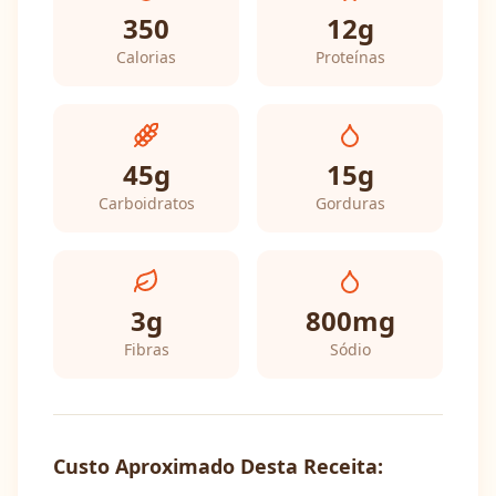
350
12
g
Calorias
Proteínas
45
g
15
g
Carboidratos
Gorduras
3
g
800
mg
Fibras
Sódio
Custo Aproximado Desta Receita: