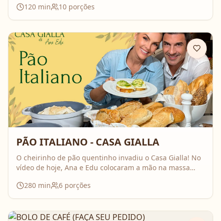
120
min
10
porções
delicioso, com um recheio irresistível e um toque
especial que a Ana só contou na hora do preparo.
PÃO ITALIANO - CASA GIALLA
O cheirinho de pão quentinho invadiu o Casa Gialla! No
vídeo de hoje, Ana e Edu colocaram a mão na massa
(literalmente!) e prepararam um autêntico pão italiano
280
min
6
porções
— crocante por fora, macio por dentro e cheio de afeto.
Além de ensinar essa receita deliciosa, eles mostram
uma sugestão de café da manhã, a mesma que a Ana
costuma preparar pro Edu e pro Alezinho.