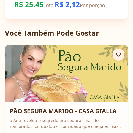
R$
25,45
R$
2,12
Total
Por porção
Você Também Pode Gostar
PÃO SEGURA MARIDO - CASA GIALLA
a Ana revelou o segredo pra segurar marido,
namorado… ou qualquer convidado que chega em casa!
A receita é o famoso Pão Segura Marido: fofinho,