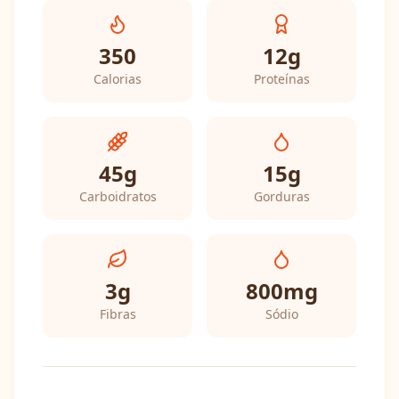
350
12
g
Calorias
Proteínas
45
g
15
g
Carboidratos
Gorduras
3
g
800
mg
Fibras
Sódio