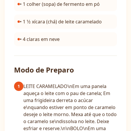
• 1 colher (sopa) de fermento em pó
• 1 1⁄2 xícara (chá) de leite caramelado
• 4 claras em neve
Modo de Preparo
LEITE CARAMELADO\nEm uma panela
1
aqueça o leite com o pau de canela; Em
uma frigideira derreta o acúcar
e\nquando estiver em ponto de caramelo
deseje o leite morno. Mexa até que o todo
o caramelo se\ndissolva no leite. Deixe
esfriar e reserve.\n\nBOLO\nEm uma