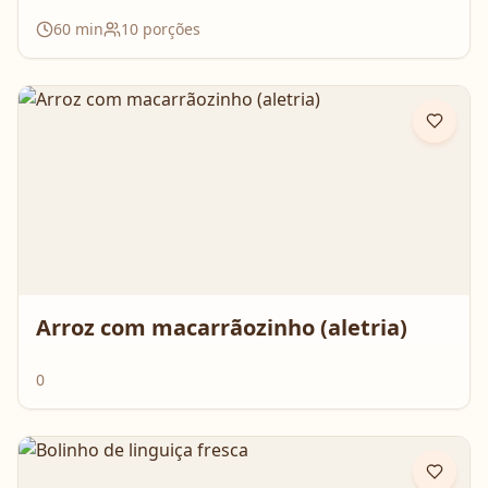
60
min
10
porções
Arroz com macarrãozinho (aletria)
0