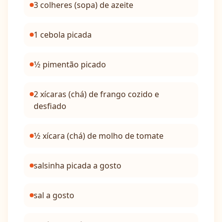
3 colheres (sopa) de azeite
1 cebola picada
1⁄2 pimentão picado
2 xícaras (chá) de frango cozido e
desfiado
1⁄2 xícara (chá) de molho de tomate
salsinha picada a gosto
sal a gosto