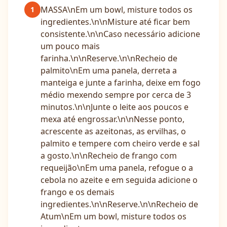
MASSA\nEm um bowl, misture todos os
1
ingredientes.\n\nMisture até ficar bem
consistente.\n\nCaso necessário adicione
um pouco mais
farinha.\n\nReserve.\n\nRecheio de
palmito\nEm uma panela, derreta a
manteiga e junte a farinha, deixe em fogo
médio mexendo sempre por cerca de 3
minutos.\n\nJunte o leite aos poucos e
mexa até engrossar.\n\nNesse ponto,
acrescente as azeitonas, as ervilhas, o
palmito e tempere com cheiro verde e sal
a gosto.\n\nRecheio de frango com
requeijão\nEm uma panela, refogue o a
cebola no azeite e em seguida adicione o
frango e os demais
ingredientes.\n\nReserve.\n\nRecheio de
Atum\nEm um bowl, misture todos os