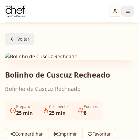
Voltar
Bolinho de Cuscuz Recheado
Bolinho de Cuscuz Recheado
Preparo
Cozimento
Porções
25
min
25
min
8
Compartilhar
Imprimir
Favoritar