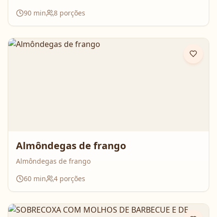
ama: comida feita com calma, carinho e boas conversas.
90
min
8
porções
Nesse vídeo, compartilham o passo a passo completo da
galinhada, com dicas importantes para deixar o frango
bem temperado e aquele caldo cheio de sabor que
perfuma a casa inteira. É daquelas receitas que reúnem
todo mundo em volta da mesa!
Almôndegas de frango
Almôndegas de frango
60
min
4
porções