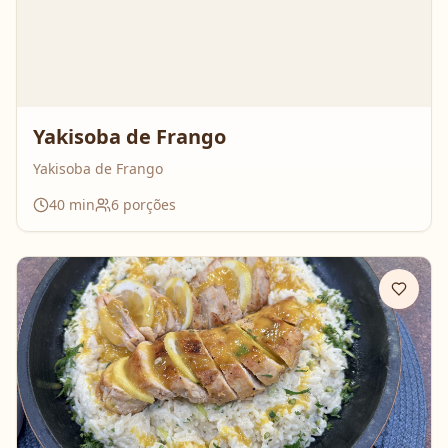
Yakisoba de Frango
Yakisoba de Frango
40
min
6
porções