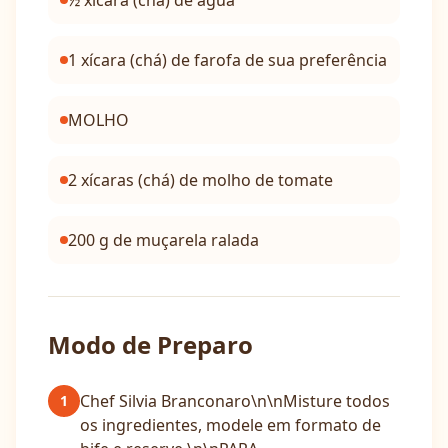
½ xícara (chá) de água
1 xícara (chá) de farofa de sua preferência
MOLHO
2 xícaras (chá) de molho de tomate
200 g de muçarela ralada
Modo de Preparo
Chef Silvia Branconaro\n\nMisture todos
1
os ingredientes, modele em formato de