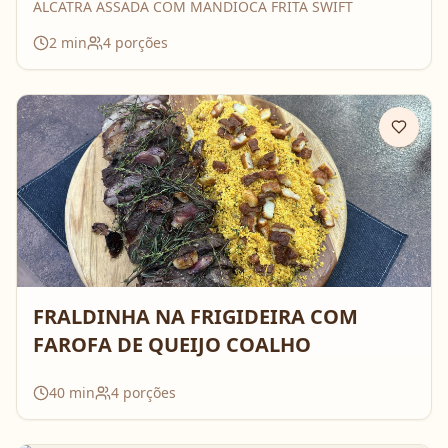
ALCATRA ASSADA COM MANDIOCA FRITA SWIFT
2
min
4
porções
FRALDINHA NA FRIGIDEIRA COM
FAROFA DE QUEIJO COALHO
40
min
4
porções