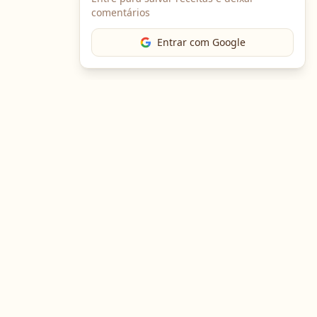
comentários
Entrar com Google
The Chef
O portal gastronômico mais completo do Brasil. Receitas,
cursos, emprego e muito mais.
Entre em Contato
Navegação