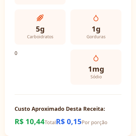
5
g
1
g
Carboidratos
Gorduras
0
1
mg
Sódio
Custo Aproximado Desta Receita:
R$
10,44
R$
0,15
Total
Por porção