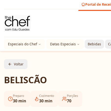
Portal de Recei
Especiais do Chef
Datas Especiais
Bebidas
C
Voltar
BELISCÃO
Preparo
Cozimento
Porções
30
min
30
min
70