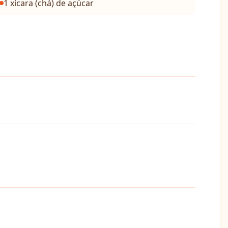
1 xícara (chá) de açúcar