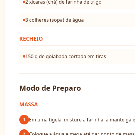
2 xícaras (chá) de farinha de trigo
3 colheres (sopa) de água
RECHEIO
150 g de goiabada cortada em tiras
Modo de Preparo
MASSA
Em uma tigela, misture a farinha, a manteiga 
1
Coloque a água e mexa até dar ponto de mass
2