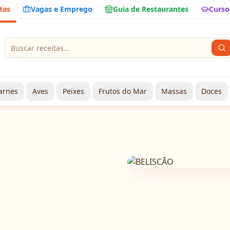
tas
Vagas e Emprego
Guia de Restaurantes
Curso
arnes
Aves
Peixes
Frutos do Mar
Massas
Doces