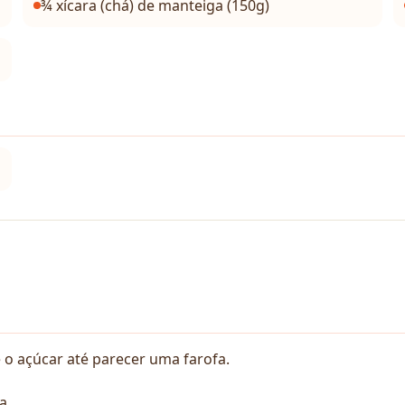
¾ xícara (chá) de manteiga (150g)
e o açúcar até parecer uma farofa.
a.