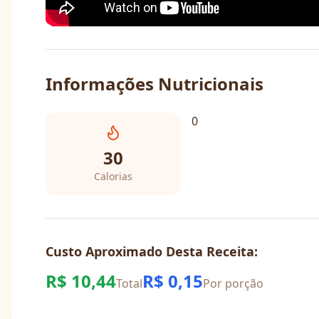
Informações Nutricionais
0
30
Calorias
Custo Aproximado Desta Receita:
R$
10,44
R$
0,15
Total
Por porção