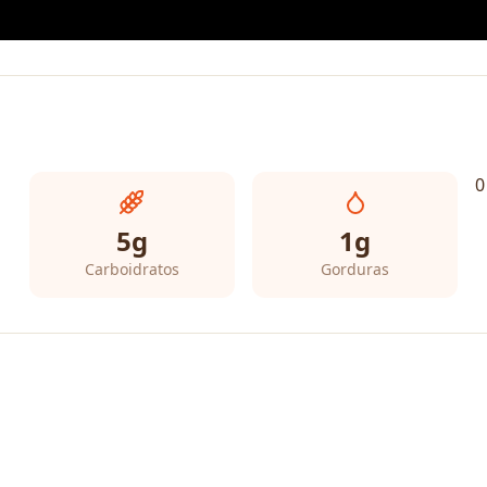
0
5
g
1
g
Carboidratos
Gorduras