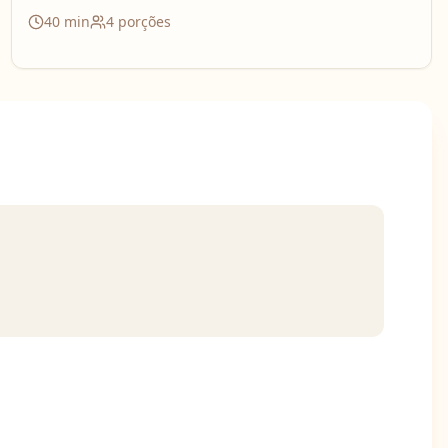
40
min
4
porções