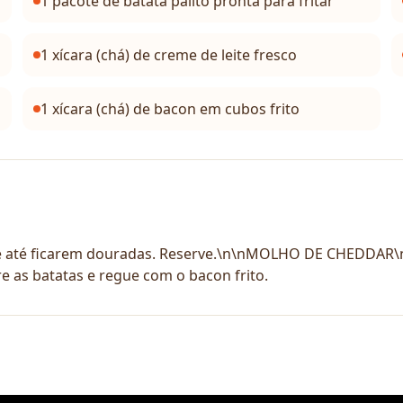
1 pacote de batata palito pronta para fritar
1 xícara (chá) de creme de leite fresco
1 xícara (chá) de bacon em cubos frito
te até ficarem douradas. Reserve.\n\nMOLHO DE CHEDDAR\
re as batatas e regue com o bacon frito.