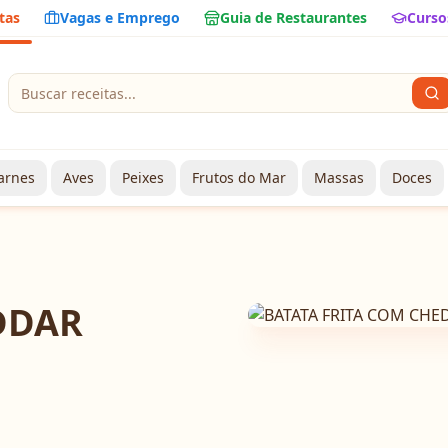
tas
Vagas e Emprego
Guia de Restaurantes
Curso
arnes
Aves
Peixes
Frutos do Mar
Massas
Doces
DDAR