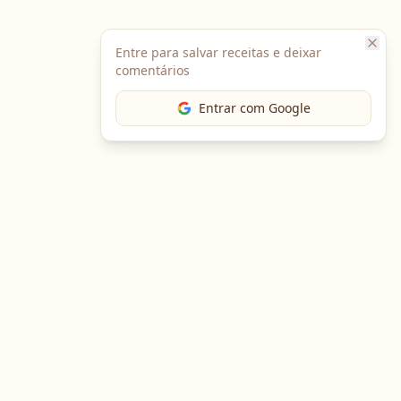
Entre para salvar receitas e deixar
comentários
Entrar com Google
Baixe o App
Em breve no
Google Play
Em breve na