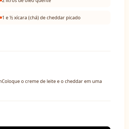
2 litros de óleo quente
1 e ½ xícara (chá) de cheddar picado
nColoque o creme de leite e o cheddar em uma