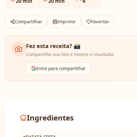
20
min
20
min
4
Compartilhar
Imprimir
Favoritar
Fez esta receita? 📸
Compartilhe sua foto e mostre o resultado!
Entre para compartilhar
Ingredientes