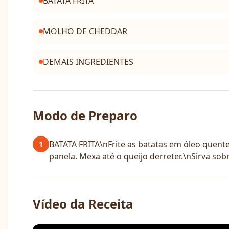
BATATA FRITA
MOLHO DE CHEDDAR
DEMAIS INGREDIENTES
Modo de Preparo
BATATA FRITA\nFrite as batatas em óleo quen
1
panela. Mexa até o queijo derreter.\nSirva sob
Vídeo da Receita