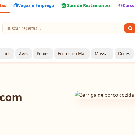
tas
Vagas e Emprego
Guia de Restaurantes
Curso
arnes
Aves
Peixes
Frutos do Mar
Massas
Doces
 com