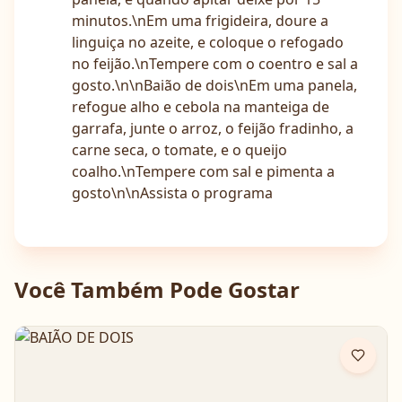
minutos.\nEm uma frigideira, doure a
linguiça no azeite, e coloque o refogado
no feijão.\nTempere com o coentro e sal a
gosto.\n\nBaião de dois\nEm uma panela,
refogue alho e cebola na manteiga de
garrafa, junte o arroz, o feijão fradinho, a
carne seca, o tomate, e o queijo
coalho.\nTempere com sal e pimenta a
gosto\n\nAssista o programa
Você Também Pode Gostar