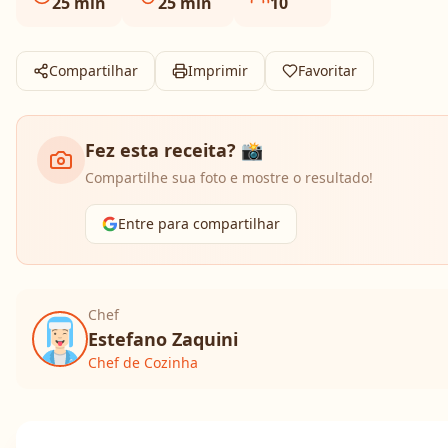
25
min
25
min
10
Compartilhar
Imprimir
Favoritar
Fez esta receita? 📸
Compartilhe sua foto e mostre o resultado!
Entre para compartilhar
Chef
Estefano Zaquini
Chef de Cozinha