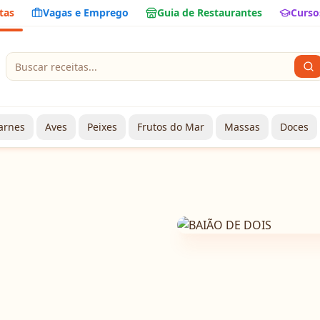
tas
Vagas e Emprego
Guia de Restaurantes
Curso
arnes
Aves
Peixes
Frutos do Mar
Massas
Doces